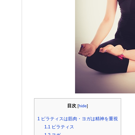
目次
[
hide
]
1
ピラティスは筋肉・ヨガは精神を重視
1.1
ピラティス
1.2
ヨガ