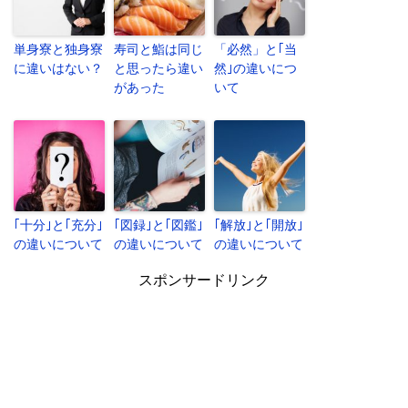
単身寮と独身寮
寿司と鮨は同じ
「必然」と｢当
に違いはない？
と思ったら違い
然｣の違いにつ
があった
いて
｢十分｣と｢充分｣
｢図録｣と｢図鑑｣
｢解放｣と｢開放｣
の違いについて
の違いについて
の違いについて
スポンサードリンク