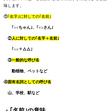
味します。
①
｢名字｣に対しての｢名前｣
｢○○ちゃん｣、｢○○さん｣
②
人に対しての｢名字＋名前｣
｢○○＋△△｣
③
一般的な呼び名
動植物、ペットなど
④
固有名詞としての呼び名
山、学校、駅など
・｢名前｣の意味