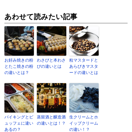
あわせて読みたい記事
お好み焼きの粉
わさびと本わさ
粒マスタードと
とたこ焼きの粉
びの違いとは
あらびきマスタ
の違いとは？
ードの違いとは
バイキングとビ
蒸留酒と醸造酒
生クリームとホ
ュッフェに違い
の違いとは！？
イップクリーム
あるの？
の違い！？