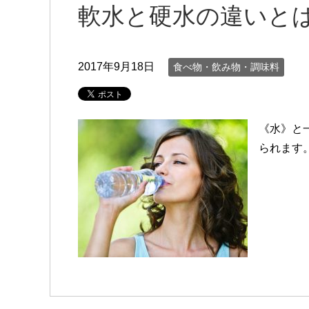
軟水と硬水の違いと
2017年9月18日
食べ物・飲み物・調味料
《水》と一
られます