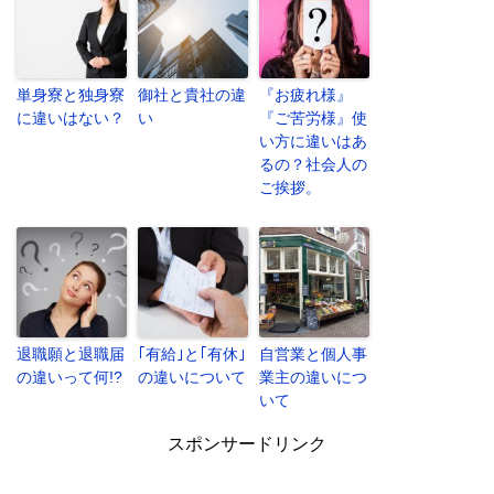
単身寮と独身寮
御社と貴社の違
『お疲れ様』
に違いはない？
い
『ご苦労様』使
い方に違いはあ
るの？社会人の
ご挨拶。
退職願と退職届
｢有給｣と｢有休｣
自営業と個人事
の違いって何!?
の違いについて
業主の違いにつ
いて
スポンサードリンク