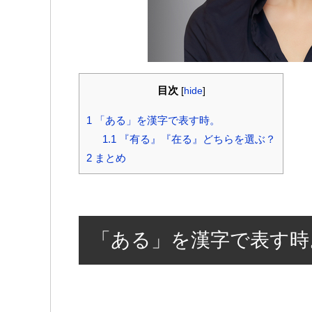
目次
[
hide
]
1
「ある」を漢字で表す時。
1.1
『有る』『在る』どちらを選ぶ？
2
まとめ
「ある」を漢字で表す時