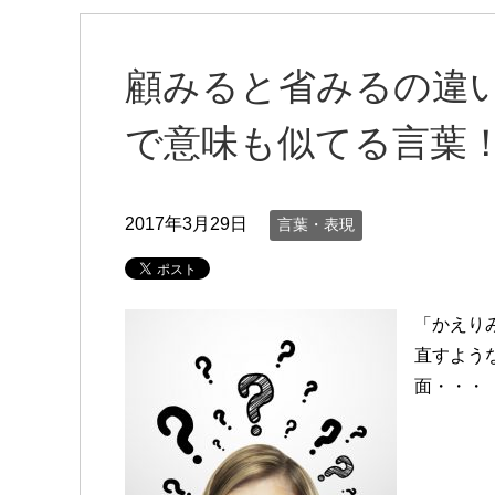
顧みると省みるの違
で意味も似てる言葉
2017年3月29日
言葉・表現
「かえり
直すよう
面・・・