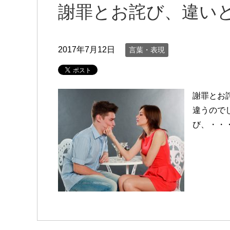
謝罪とお詫び、違い
2017年7月12日
言葉・表現
謝罪とお
違うので
び、・・