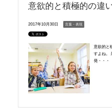
意欲的と積極的の違
2017年10月30日
言葉・表現
意欲的と
すよね。
発・・・