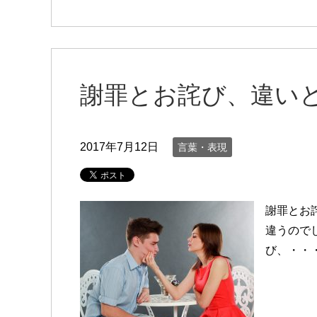
謝罪とお詫び、違い
2017年7月12日
言葉・表現
謝罪とお
違うので
び、・・